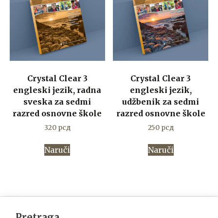
Crystal Clear 3
Crystal Clear 3
engleski jezik, radna
engleski jezik,
sveska za sedmi
udžbenik za sedmi
razred osnovne škole
razred osnovne škole
320
рсд
250
рсд
Naruči
Naruči
Pretraga