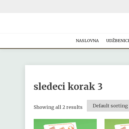
Skip
to
content
NEW AGE PUBLISH
NASLOVNA
UDŽBENIC
sledeci korak 3
Showing all 2 results