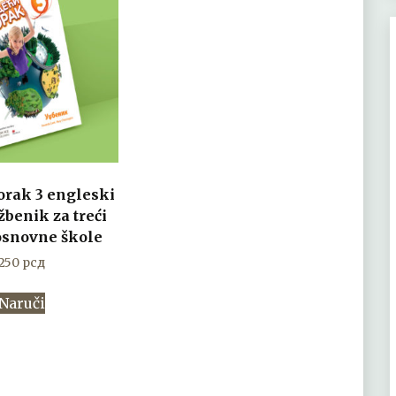
orak 3 engleski
džbenik za treći
osnovne škole
250
рсд
Naruči