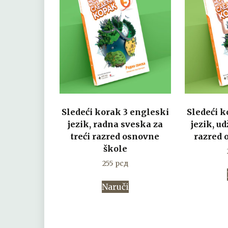
Sledeći korak 3 engleski
Sledeći k
jezik, radna sveska za
jezik, u
treći razred osnovne
razred 
škole
255
рсд
Naruči