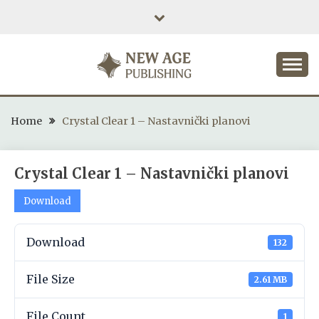
Skip
to
content
NEW AGE PUBLISHING
Home
Crystal Clear 1 – Nastavnički planovi
Crystal Clear 1 – Nastavnički planovi
Download
Download
132
File Size
2.61 MB
File Count
1