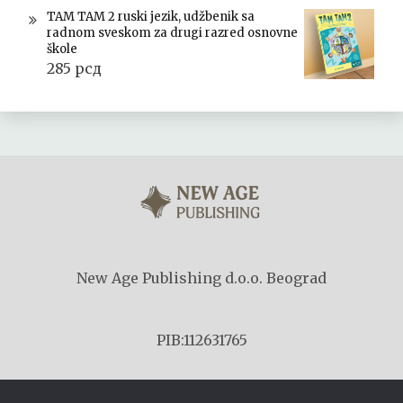
TAM TAM 2 ruski jezik, udžbenik sa
radnom sveskom za drugi razred osnovne
škole
285
рсд
New Age Publishing d.o.o. Beograd
PIB:112631765