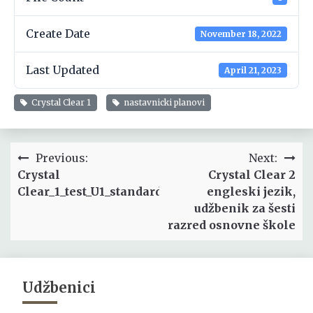
Create Date
November 18, 2022
Last Updated
April 21, 2023
Crystal Clear 1
nastavnicki planovi
Post
Previous:
Next:
navigation
Crystal
Crystal Clear 2
Clear_1_test_U1_standard
engleski jezik,
udžbenik za šesti
razred osnovne škole
Udžbenici