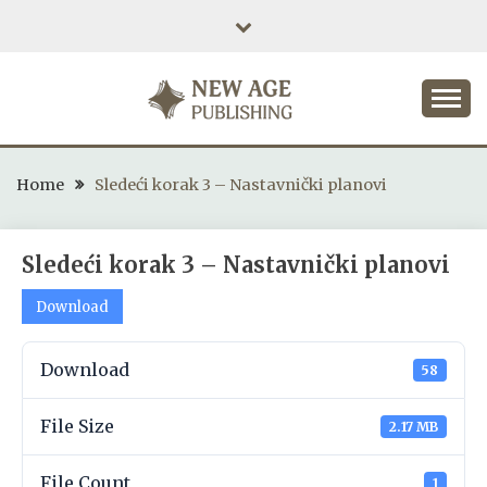
Skip
to
content
NEW AGE PUBLISHING
Home
Sledeći korak 3 – Nastavnički planovi
Sledeći korak 3 – Nastavnički planovi
Download
Download
58
File Size
2.17 MB
File Count
1