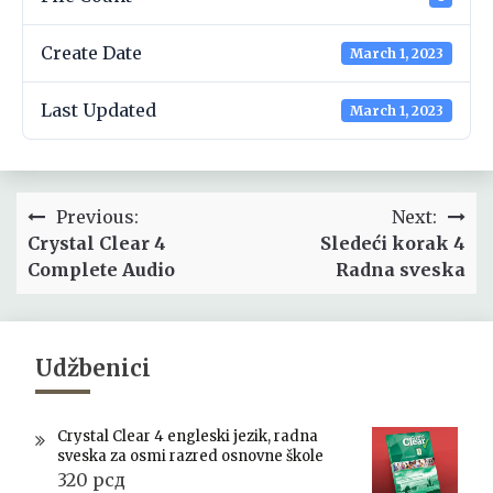
Create Date
March 1, 2023
Last Updated
March 1, 2023
Post
Previous:
Next:
navigation
Crystal Clear 4
Sledeći korak 4
Complete Audio
Radna sveska
Udžbenici
Crystal Clear 4 engleski jezik, radna
sveska za osmi razred osnovne škole
320
рсд