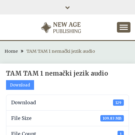
Skip
to
content
NEW AGE PUBLISHING
Home
TAM TAM 1 nemački jezik audio
TAM TAM 1 nemački jezik audio
Download
Download
129
File Size
109.83 MB
File Count
1