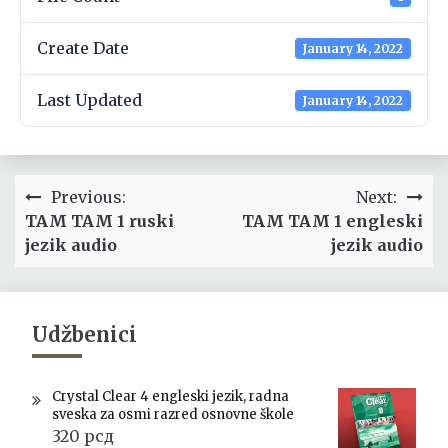
Create Date
January 14, 2022
Last Updated
January 14, 2022
Post
Previous:
Next:
navigation
TAM TAM 1 ruski
TAM TAM 1 engleski
jezik audio
jezik audio
Udžbenici
Crystal Clear 4 engleski jezik, radna
sveska za osmi razred osnovne škole
320
рсд