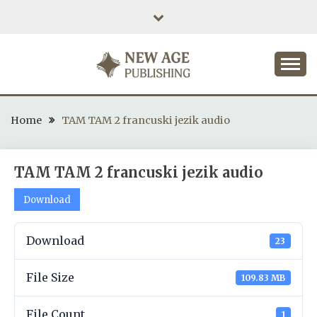
Skip
to
content
NEW AGE PUBLISHING
Home
TAM TAM 2 francuski jezik audio
TAM TAM 2 francuski jezik audio
Download
Download
23
File Size
109.83 MB
File Count
1