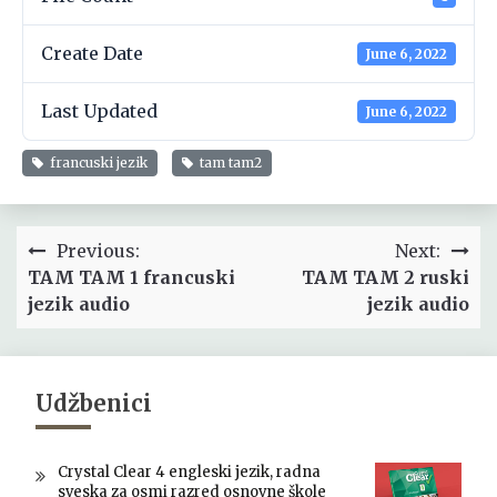
Create Date
June 6, 2022
Last Updated
June 6, 2022
francuski jezik
tam tam2
Post
Previous:
Next:
navigation
TAM TAM 1 francuski
TAM TAM 2 ruski
jezik audio
jezik audio
Udžbenici
Crystal Clear 4 engleski jezik, radna
sveska za osmi razred osnovne škole